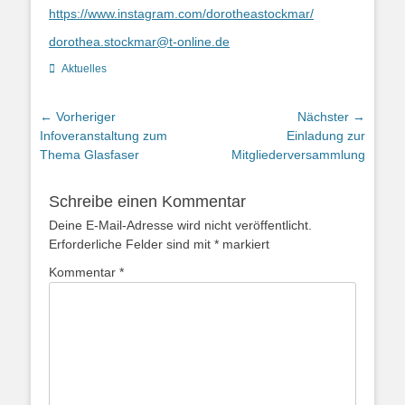
https://www.instagram.com/dorotheastockmar/
dorothea.stockmar@t-online.de
Kategorien
Aktuelles
Beitragsnavigation
← Vorheriger
Nächster →
Vorheriger
Nächster
Infoveranstaltung zum
Einladung zur
Beitrag:
Beitrag:
Thema Glasfaser
Mitgliederversammlung
Schreibe einen Kommentar
Deine E-Mail-Adresse wird nicht veröffentlicht.
Erforderliche Felder sind mit
*
markiert
Kommentar
*