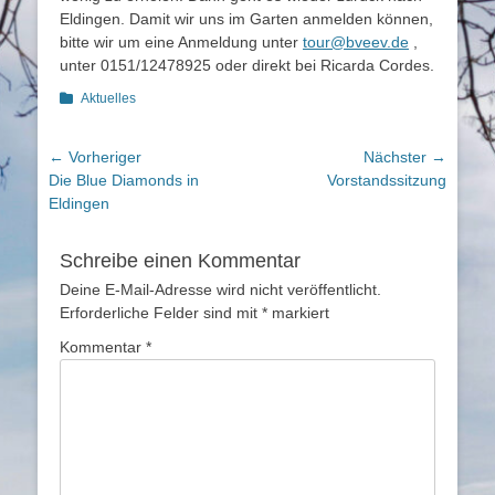
Eldingen. Damit wir uns im Garten anmelden können,
bitte wir um eine Anmeldung unter
tour@bveev.de
,
unter 0151/12478925 oder direkt bei Ricarda Cordes.
Kategorien
Aktuelles
Beitragsnavigation
← Vorheriger
Nächster →
Vorheriger
Nächster
Die Blue Diamonds in
Vorstandssitzung
Beitrag:
Beitrag:
Eldingen
Schreibe einen Kommentar
Deine E-Mail-Adresse wird nicht veröffentlicht.
Erforderliche Felder sind mit
*
markiert
Kommentar
*