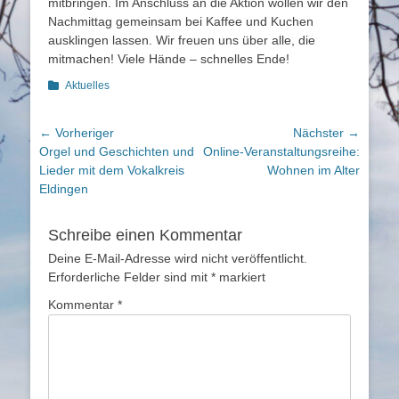
mitbringen. Im Anschluss an die Aktion wollen wir den
Nachmittag gemeinsam bei Kaffee und Kuchen
ausklingen lassen. Wir freuen uns über alle, die
mitmachen! Viele Hände – schnelles Ende!
Kategorien
Aktuelles
Beitragsnavigation
← Vorheriger
Nächster →
Vorheriger
Nächster
Orgel und Geschichten und
Online-Veranstaltungsreihe:
Beitrag:
Beitrag:
Lieder mit dem Vokalkreis
Wohnen im Alter
Eldingen
Schreibe einen Kommentar
Deine E-Mail-Adresse wird nicht veröffentlicht.
Erforderliche Felder sind mit
*
markiert
Kommentar
*