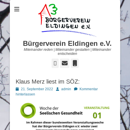
Bürgerverein Eldingen e.V.
Miteinander reden | Miteinander gestalten | Miteinander
entscheiden
Facebook
E-
Telefon
Mail
Klaus Merz liest im SÖZ:
Posted
Autor
21. September 2022
admin
Kommentar
on
hinterlassen