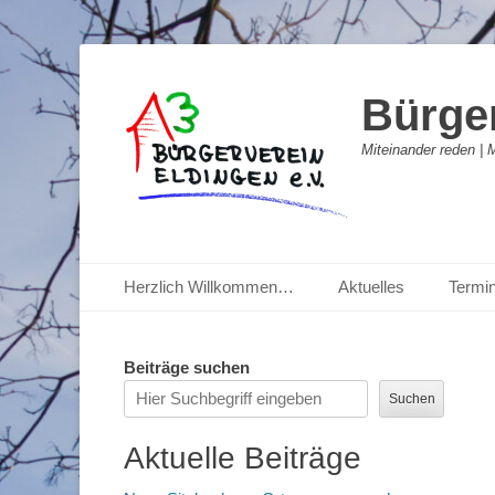
Bürger
Miteinander reden | 
Primäres Menü
Zum
Herzlich Willkommen…
Aktuelles
Termi
Inhalt
springen
Beiträge suchen
Suchen
Aktuelle Beiträge