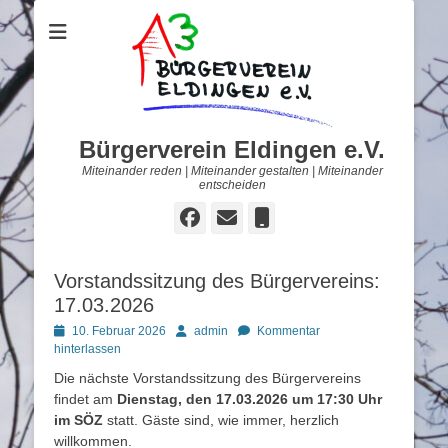
Bürgerverein Eldingen e.V.
Miteinander reden | Miteinander gestalten | Miteinander
entscheiden
Facebook
E-
Telefon
Mail
Vorstandssitzung des Bürgervereins:
17.03.2026
Posted
Autor
10. Februar 2026
admin
Kommentar
on
hinterlassen
Die nächste Vorstandssitzung des Bürgervereins
findet am
Dienstag, den 17.03.2026 um 17:30 Uhr
im SÖZ
statt. Gäste sind, wie immer, herzlich
willkommen.