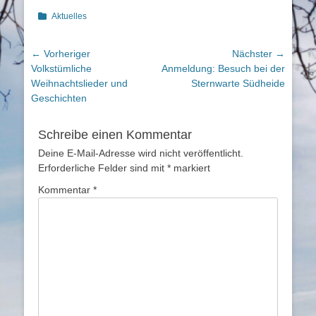
Kategorien
Aktuelles
Beitragsnavigation
← Vorheriger
Nächster →
Vorheriger
Nächster
Volkstümliche
Anmeldung: Besuch bei der
Beitrag:
Beitrag:
Weihnachtslieder und
Sternwarte Südheide
Geschichten
Schreibe einen Kommentar
Deine E-Mail-Adresse wird nicht veröffentlicht.
Erforderliche Felder sind mit
*
markiert
Kommentar
*