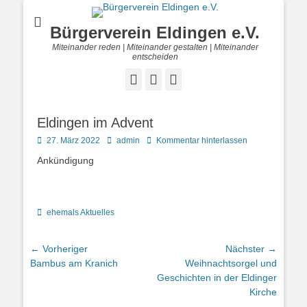
Bürgerverein Eldingen e.V.
Miteinander reden | Miteinander gestalten | Miteinander
entscheiden
Facebook
E-
Telefon
Mail
Eldingen im Advent
Posted
Autor
27. März 2022
admin
Kommentar hinterlassen
on
Ankündigung
Kategorien
ehemals Aktuelles
Beitragsnavigation
← Vorheriger
Nächster →
Vorheriger
Nächster
Bambus am Kranich
Weihnachtsorgel und
Beitrag:
Beitrag:
Geschichten in der Eldinger
Kirche