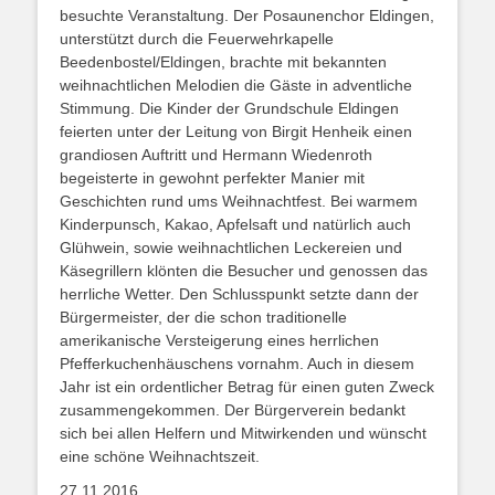
besuchte Veranstaltung. Der Posaunenchor Eldingen,
unterstützt durch die Feuerwehrkapelle
Beedenbostel/Eldingen, brachte mit bekannten
weihnachtlichen Melodien die Gäste in adventliche
Stimmung. Die Kinder der Grundschule Eldingen
feierten unter der Leitung von Birgit Henheik einen
grandiosen Auftritt und Hermann Wiedenroth
begeisterte in gewohnt perfekter Manier mit
Geschichten rund ums Weihnachtfest. Bei warmem
Kinderpunsch, Kakao, Apfelsaft und natürlich auch
Glühwein, sowie weihnachtlichen Leckereien und
Käsegrillern klönten die Besucher und genossen das
herrliche Wetter. Den Schlusspunkt setzte dann der
Bürgermeister, der die schon traditionelle
amerikanische Versteigerung eines herrlichen
Pfefferkuchenhäuschens vornahm. Auch in diesem
Jahr ist ein ordentlicher Betrag für einen guten Zweck
zusammengekommen. Der Bürgerverein bedankt
sich bei allen Helfern und Mitwirkenden und wünscht
eine schöne Weihnachtszeit.
27.11.2016