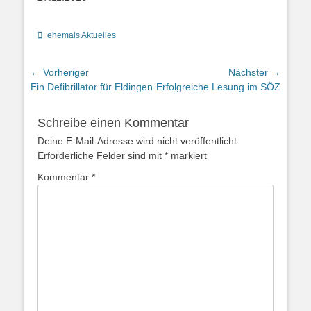
Kategorien
ehemals Aktuelles
Beitragsnavigation
← Vorheriger
Nächster →
Vorheriger
Nächster
Ein Defibrillator für Eldingen
Erfolgreiche Lesung im SÖZ
Beitrag:
Beitrag:
Schreibe einen Kommentar
Deine E-Mail-Adresse wird nicht veröffentlicht.
Erforderliche Felder sind mit
*
markiert
Kommentar
*