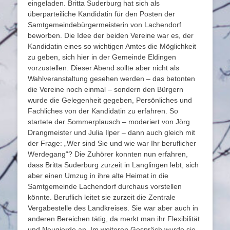
eingeladen. Britta Suderburg hat sich als
überparteiliche Kandidatin für den Posten der
Samtgemeindebürgermeisterin von Lachendorf
beworben. Die Idee der beiden Vereine war es, der
Kandidatin eines so wichtigen Amtes die Möglichkeit
zu geben, sich hier in der Gemeinde Eldingen
vorzustellen. Dieser Abend sollte aber nicht als
Wahlveranstaltung gesehen werden – das betonten
die Vereine noch einmal – sondern den Bürgern
wurde die Gelegenheit gegeben, Persönliches und
Fachliches von der Kandidatin zu erfahren. So
startete der Sommerplausch – moderiert von Jörg
Drangmeister und Julia Ilper – dann auch gleich mit
der Frage: „Wer sind Sie und wie war Ihr beruflicher
Werdegang“? Die Zuhörer konnten nun erfahren,
dass Britta Suderburg zurzeit in Langlingen lebt, sich
aber einen Umzug in ihre alte Heimat in die
Samtgemeinde Lachendorf durchaus vorstellen
könnte. Beruflich leitet sie zurzeit die Zentrale
Vergabestelle des Landkreises. Sie war aber auch in
anderen Bereichen tätig, da merkt man ihr Flexibilität
und Neugierde an. Im weiteren Gespräch wurde sie