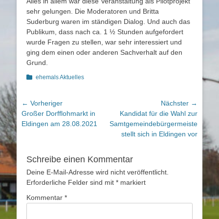
Alles in allem war diese Veranstaltung als Pilotprojekt
sehr gelungen. Die Moderatoren und Britta
Suderburg waren im ständigen Dialog. Und auch das
Publikum, dass nach ca. 1 ½ Stunden aufgefordert
wurde Fragen zu stellen, war sehr interessiert und
ging dem einen oder anderen Sachverhalt auf den
Grund.
Kategorien
ehemals Aktuelles
Beitragsnavigation
← Vorheriger
Nächster →
Vorheriger
Nächster
Großer Dorfflohmarkt in
Kandidat für die Wahl zur
Beitrag:
Beitrag:
Eldingen am 28.08.2021
Samtgemeindebürgermeisterin
stellt sich in Eldingen vor
Schreibe einen Kommentar
Deine E-Mail-Adresse wird nicht veröffentlicht.
Erforderliche Felder sind mit
*
markiert
Kommentar
*