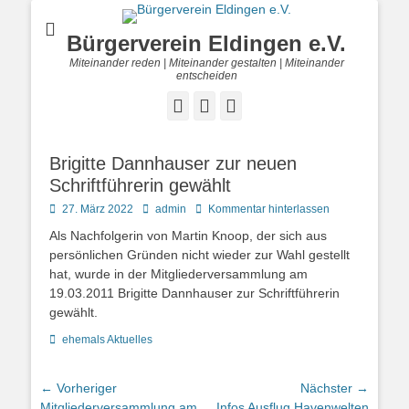
Bürgerverein Eldingen e.V.
Miteinander reden | Miteinander gestalten | Miteinander
entscheiden
Facebook
E-
Telefon
Mail
Brigitte Dannhauser zur neuen
Schriftführerin gewählt
Posted
Autor
27. März 2022
admin
Kommentar hinterlassen
on
Als Nachfolgerin von Martin Knoop, der sich aus
persönlichen Gründen nicht wieder zur Wahl gestellt
hat, wurde in der Mitgliederversammlung am
19.03.2011 Brigitte Dannhauser zur Schriftführerin
gewählt.
Kategorien
ehemals Aktuelles
Beitragsnavigation
← Vorheriger
Nächster →
Vorheriger
Nächster
Mitgliederversammlung am
Infos Ausflug Havenwelten