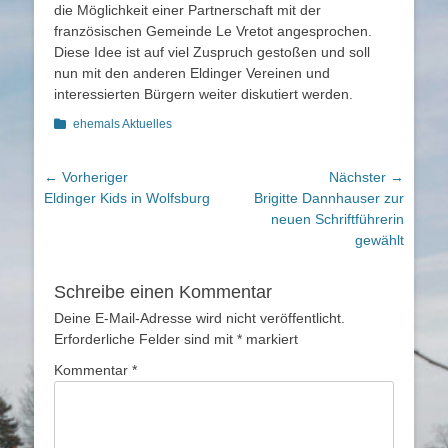
die Möglichkeit einer Partnerschaft mit der
französischen Gemeinde Le Vretot angesprochen.
Diese Idee ist auf viel Zuspruch gestoßen und soll
nun mit den anderen Eldinger Vereinen und
interessierten Bürgern weiter diskutiert werden.
Kategorien
ehemals Aktuelles
Beitragsnavigation
← Vorheriger
Nächster →
Vorheriger
Nächster
Eldinger Kids in Wolfsburg
Brigitte Dannhauser zur
Beitrag:
Beitrag:
neuen Schriftführerin
gewählt
Schreibe einen Kommentar
Deine E-Mail-Adresse wird nicht veröffentlicht.
Erforderliche Felder sind mit
*
markiert
Kommentar
*