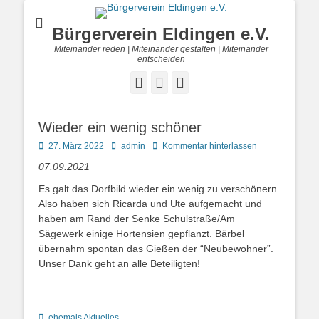
Bürgerverein Eldingen e.V.
Miteinander reden | Miteinander gestalten | Miteinander
entscheiden
Facebook
E-
Telefon
Mail
Wieder ein wenig schöner
Posted
Autor
27. März 2022
admin
Kommentar hinterlassen
on
07.09.2021
Es galt das Dorfbild wieder ein wenig zu verschönern.
Also haben sich Ricarda und Ute aufgemacht und
haben am Rand der Senke Schulstraße/Am
Sägewerk einige Hortensien gepflanzt. Bärbel
übernahm spontan das Gießen der “Neubewohner”.
Unser Dank geht an alle Beteiligten!
Kategorien
ehemals Aktuelles