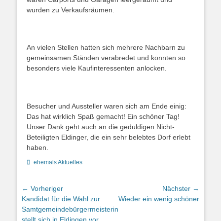
wurden zu Verkaufsräumen.
An vielen Stellen hatten sich mehrere Nachbarn zu
gemeinsamen Ständen verabredet und konnten so
besonders viele Kaufinteressenten anlocken.
Besucher und Aussteller waren sich am Ende einig:
Das hat wirklich Spaß gemacht! Ein schöner Tag!
Unser Dank geht auch an die geduldigen Nicht-
Beteiligten Eldinger, die ein sehr belebtes Dorf erlebt
haben.
Kategorien
ehemals Aktuelles
Beitragsnavigation
← Vorheriger
Nächster →
Vorheriger
Nächster
Kandidat für die Wahl zur
Wieder ein wenig schöner
Beitrag:
Beitrag:
Samtgemeindebürgermeisterin
stellt sich in Eldingen vor