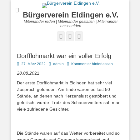
Bürgerverein Eldingen e.V.
Miteinander reden | Miteinander gestalten | Miteinander
entscheiden
Facebook
E-
Telefon
Mail
Dorfflohmarkt war ein voller Erfolg
Posted
Autor
27. März 2022
admin
Kommentar hinterlassen
on
28.08.20
21
Der erste Dorfflohmarkt in Eldingen hat sehr viel
Zuspruch gefunden. Am Ende waren es fast 50
Stände, an denen nach Herzenslust gestöbert und
gefeilscht wurde. Trotz des Schauerwetters sah man
viele zufriedene Gesichter.
Die Stände waren auf das Wetter vorbereitet und so
waren Carports und Garagen leergeräumt und