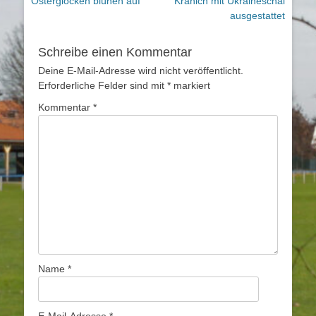
Vorheriger
Nächster
Osterglocken blühen auf
Kranich mit Ukraineschal
Beitrag:
Beitrag:
ausgestattet
Schreibe einen Kommentar
Deine E-Mail-Adresse wird nicht veröffentlicht.
Erforderliche Felder sind mit
*
markiert
Kommentar
*
Name
*